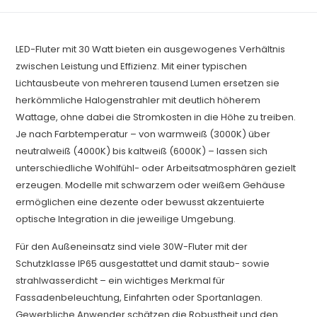
LED-Fluter mit 30 Watt bieten ein ausgewogenes Verhältnis
zwischen Leistung und Effizienz. Mit einer typischen
Lichtausbeute von mehreren tausend Lumen ersetzen sie
herkömmliche Halogenstrahler mit deutlich höherem
Wattage, ohne dabei die Stromkosten in die Höhe zu treiben.
Je nach Farbtemperatur – von warmweiß (3000K) über
neutralweiß (4000K) bis kaltweiß (6000K) – lassen sich
unterschiedliche Wohlfühl- oder Arbeitsatmosphären gezielt
erzeugen. Modelle mit schwarzem oder weißem Gehäuse
ermöglichen eine dezente oder bewusst akzentuierte
optische Integration in die jeweilige Umgebung.
Für den Außeneinsatz sind viele 30W-Fluter mit der
Schutzklasse IP65 ausgestattet und damit staub- sowie
strahlwasserdicht – ein wichtiges Merkmal für
Fassadenbeleuchtung, Einfahrten oder Sportanlagen.
Gewerbliche Anwender schätzen die Robustheit und den