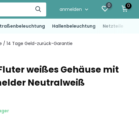
0
0
anmelden
traßenbeleuchtung
Hallenbeleuchtung
Netzteile
LED
ie / 14 Tage Geld-zurück-Garantie
Fluter weißes Gehäuse mit
lder Neutralweiß
ager