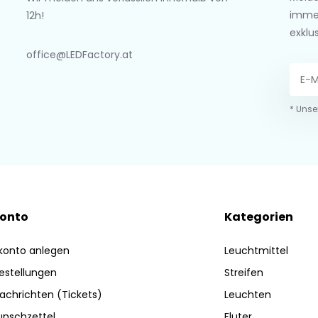
imme
12h!
exklu
office@LEDFactory.at
* Unse
Konto
Kategorien
konto anlegen
Leuchtmittel
estellungen
Streifen
achrichten (Tickets)
Leuchten
nschzettel
Fluter