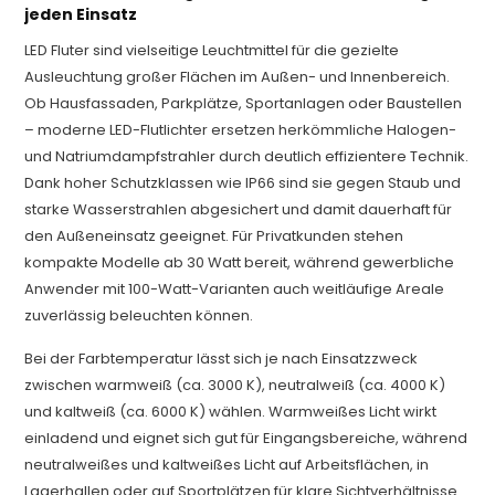
jeden Einsatz
LED Fluter sind vielseitige Leuchtmittel für die gezielte
Ausleuchtung großer Flächen im Außen- und Innenbereich.
Ob Hausfassaden, Parkplätze, Sportanlagen oder Baustellen
– moderne LED-Flutlichter ersetzen herkömmliche Halogen-
und Natriumdampfstrahler durch deutlich effizientere Technik.
Dank hoher Schutzklassen wie IP66 sind sie gegen Staub und
starke Wasserstrahlen abgesichert und damit dauerhaft für
den Außeneinsatz geeignet. Für Privatkunden stehen
kompakte Modelle ab 30 Watt bereit, während gewerbliche
Anwender mit 100-Watt-Varianten auch weitläufige Areale
zuverlässig beleuchten können.
Bei der Farbtemperatur lässt sich je nach Einsatzzweck
zwischen warmweiß (ca. 3000 K), neutralweiß (ca. 4000 K)
und kaltweiß (ca. 6000 K) wählen. Warmweißes Licht wirkt
einladend und eignet sich gut für Eingangsbereiche, während
neutralweißes und kaltweißes Licht auf Arbeitsflächen, in
Lagerhallen oder auf Sportplätzen für klare Sichtverhältnisse