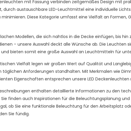
nleuchten mit Fassung verbinden zeitgemäßes Design mit praktisc
, durch austauschbare LED-Leuchtmittel eine individuelle Licht
u minimieren. Diese Kategorie umfasst eine Vielfalt an Formen,
flachen Modellen, die sich nahtlos in die Decke einfügen, bis hin
ienen – unsere Auswahl deckt alle Wünsche ab. Die Leuchten si
 und bieten somit eine große Auswahl an Leuchtmitteln für unte
ischen Vielfalt legen wir großen Wert auf Qualität und Langlebi
den täglichen Anforderungen standhalten. Mit Merkmalen wie Di
zienten Eigenschaften entsprechen unsere LED Deckenleuchte
schreibungen enthalten detaillierte Informationen zu den techni
 Sie finden auch Inspirationen für die Beleuchtungsplanung und 
gal, ob Sie eine funktionale Beleuchtung für den Arbeitsplatz o
den Sie fündig.