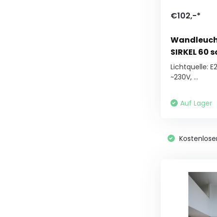
€102,-*
Wandleucht
SIRKEL 60 
Lichtquelle: E
~230V, ...
Auf Lager
Kostenlose