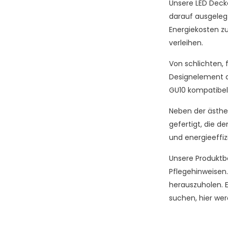
Unsere LED Decke
darauf ausgelegt
Energiekosten z
verleihen.
Von schlichten, 
Designelement d
GU10 kompatibel
Neben der ästhet
gefertigt, die 
und energieeffi
Unsere Produktbe
Pflegehinweisen.
herauszuholen. E
suchen, hier wer