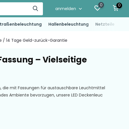
0
0
anmelden
traßenbeleuchtung
Hallenbeleuchtung
Netzteile
LED
ie / 14 Tage Geld-zurück-Garantie
assung – Vielseitige
n, die mit Fassungen für austauschbare Leuchtmittel
dendes Ambiente bevorzugen, unsere LED Deckenleuc