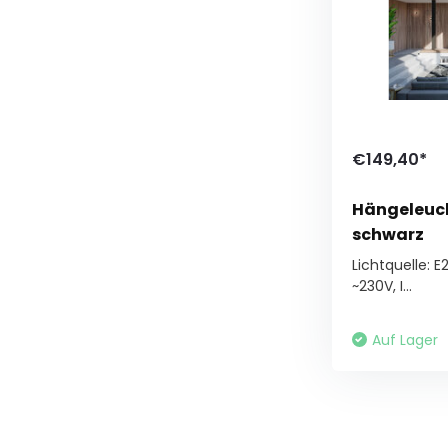
€149,40*
Hängeleuc
schwarz
Lichtquelle: E
~230V, I...
Auf Lager