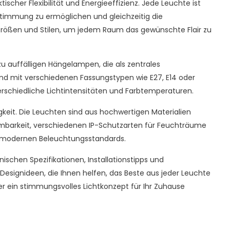
her Flexibilität und Energieeffizienz. Jede Leuchte ist
stimmung zu ermöglichen und gleichzeitig die
 Größen und Stilen, um jedem Raum das gewünschte Flair zu
 zu auffälligen Hängelampen, die als zentrales
nd mit verschiedenen Fassungstypen wie E27, E14 oder
rschiedliche Lichtintensitäten und Farbtemperaturen.
gkeit. Die Leuchten sind aus hochwertigen Materialien
mmbarkeit, verschiedenen IP-Schutzarten für Feuchträume
n modernen Beleuchtungsstandards.
schen Spezifikationen, Installationstipps und
Designideen, die Ihnen helfen, das Beste aus jeder Leuchte
der ein stimmungsvolles Lichtkonzept für Ihr Zuhause