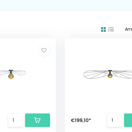
Am
€199,10*