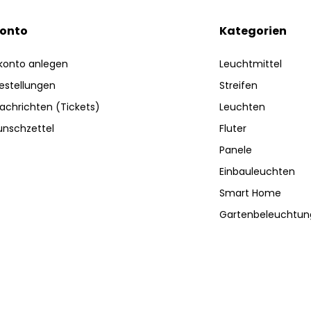
Konto
Kategorien
konto anlegen
Leuchtmittel
estellungen
Streifen
achrichten (Tickets)
Leuchten
nschzettel
Fluter
Panele
Einbauleuchten
Smart Home
Gartenbeleuchtun