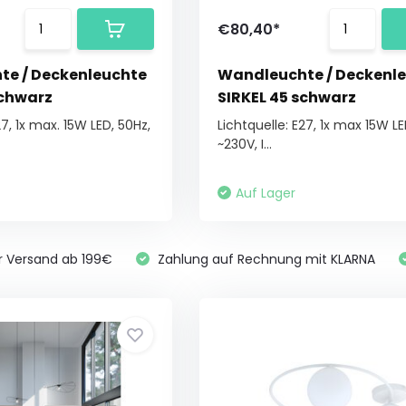
€80,40*
e / Deckenleuchte
Wandleuchte / Deckenl
schwarz
SIRKEL 45 schwarz
27, 1x max. 15W LED, 50Hz,
Lichtquelle: E27, 1x max 15W LE
~230V, I...
Auf Lager
r Versand ab 199€
Zahlung auf Rechnung mit KLARNA