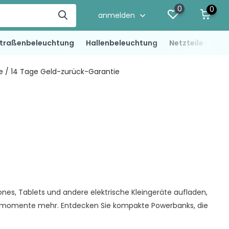
0
0
anmelden
traßenbeleuchtung
Hallenbeleuchtung
Netzteile
LED
ie / 14 Tage Geld-zurück-Garantie
nes, Tablets und andere elektrische Kleingeräte aufladen,
ressmomente mehr. Entdecken Sie kompakte Powerbanks, die