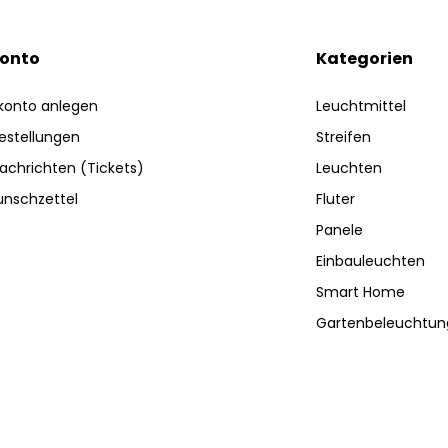
Konto
Kategorien
konto anlegen
Leuchtmittel
estellungen
Streifen
achrichten (Tickets)
Leuchten
nschzettel
Fluter
Panele
Einbauleuchten
Smart Home
Gartenbeleuchtun