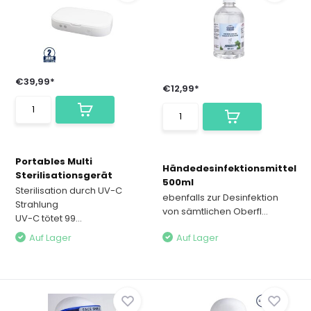
€39,99*
€12,99*
Portables Multi
Händedesinfektionsmittel
Sterilisationsgerät
500ml
Sterilisation durch UV-C
ebenfalls zur Desinfektion
Strahlung
von sämtlichen Oberfl...
UV-C tötet 99...
Auf Lager
Auf Lager