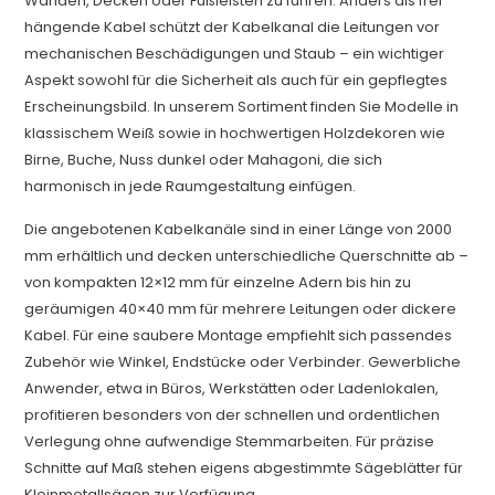
Wänden, Decken oder Fußleisten zu führen. Anders als frei
hängende Kabel schützt der Kabelkanal die Leitungen vor
mechanischen Beschädigungen und Staub – ein wichtiger
Aspekt sowohl für die Sicherheit als auch für ein gepflegtes
Erscheinungsbild. In unserem Sortiment finden Sie Modelle in
klassischem Weiß sowie in hochwertigen Holzdekoren wie
Birne, Buche, Nuss dunkel oder Mahagoni, die sich
harmonisch in jede Raumgestaltung einfügen.
Die angebotenen Kabelkanäle sind in einer Länge von 2000
mm erhältlich und decken unterschiedliche Querschnitte ab –
von kompakten 12×12 mm für einzelne Adern bis hin zu
geräumigen 40×40 mm für mehrere Leitungen oder dickere
Kabel. Für eine saubere Montage empfiehlt sich passendes
Zubehör wie Winkel, Endstücke oder Verbinder. Gewerbliche
Anwender, etwa in Büros, Werkstätten oder Ladenlokalen,
profitieren besonders von der schnellen und ordentlichen
Verlegung ohne aufwendige Stemmarbeiten. Für präzise
Schnitte auf Maß stehen eigens abgestimmte Sägeblätter für
Kleinmetallsägen zur Verfügung.