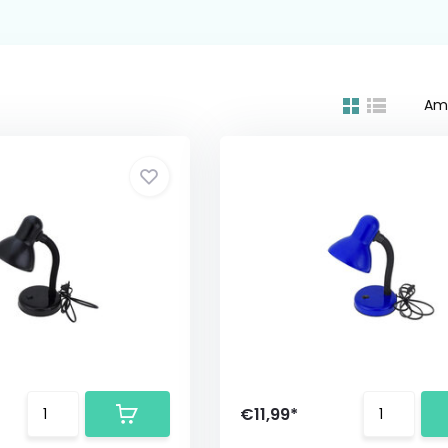
Am
€11,99*