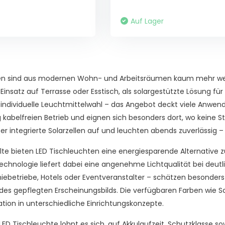
Auf Lager
en sind aus modernen Wohn- und Arbeitsräumen kaum mehr wegz
n Einsatz auf Terrasse oder Esstisch, als solargestützte Lösung f
 individuelle Leuchtmittelwahl – das Angebot deckt viele Anwen
g kabelfreien Betrieb und eignen sich besonders dort, wo keine S
er integrierte Solarzellen auf und leuchten abends zuverlässig
alte bieten LED Tischleuchten eine energiesparende Alternative
chnologie liefert dabei eine angenehme Lichtqualität bei deut
ebetriebe, Hotels oder Eventveranstalter – schätzen besonders 
des gepflegten Erscheinungsbilds. Die verfügbaren Farben wie S
tion in unterschiedliche Einrichtungskonzepte.
LED Tischleuchte lohnt es sich, auf Akkulaufzeit, Schutzklasse sow