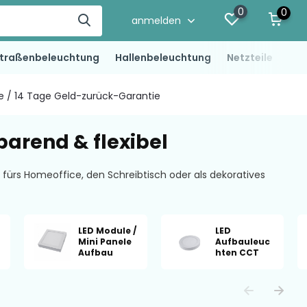
0
0
anmelden
traßenbeleuchtung
Hallenbeleuchtung
Netzteile
LED
ie / 14 Tage Geld-zurück-Garantie
parend & flexibel
 fürs Homeoffice, den Schreibtisch oder als dekoratives
LED Module /
LED
Mini Panele
Aufbauleuc
Aufbau
hten CCT