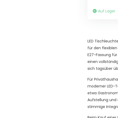
Auf Lager
LED Tischleucht
für den flexible
E27-Fassung für
einen vollständi
sich tagsüber üb
Für Privathaush
moderner LED-Te
etwa Gastronomi
Aufstellung und 
stimmige Integra
Beim Kauf einer 