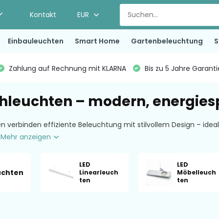
Kontakt
EUR
Einbauleuchten
Smart Home
Gartenbeleuchtung
S
Zahlung auf Rechnung mit KLARNA
Bis zu 5 Jahre Garant
chleuchten – modern, energies
n verbinden effiziente Beleuchtung mit stilvollem Design – ideal
.
Mehr anzeigen
LED
LED
uchten
Linearleuch
Möbelleuch
ten
ten