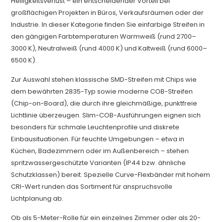
Helligkeitsverlust – ein entscheidender Vorteil bei
großflächigen Projekten in Büros, Verkaufsräumen oder der
Industrie. In dieser Kategorie finden Sie einfarbige Streifen in
den gängigen Farbtemperaturen Warmweiß (rund 2700–
3000 K), Neutralweiß (rund 4000 K) und Kaltweiß (rund 6000–
6500 K).
Zur Auswahl stehen klassische SMD-Streifen mit Chips wie
dem bewährten 2835-Typ sowie moderne COB-Streifen
(Chip-on-Board), die durch ihre gleichmäßige, punktfreie
Lichtlinie überzeugen. Slim-COB-Ausführungen eignen sich
besonders für schmale Leuchtenprofile und diskrete
Einbausituationen. Für feuchte Umgebungen – etwa in
Küchen, Badezimmern oder im Außenbereich – stehen
spritzwassergeschützte Varianten (IP44 bzw. ähnliche
Schutzklassen) bereit. Spezielle Curve-Flexbänder mit hohem
CRI-Wert runden das Sortiment für anspruchsvolle
Lichtplanung ab.
Ob als 5-Meter-Rolle für ein einzelnes Zimmer oder als 20-