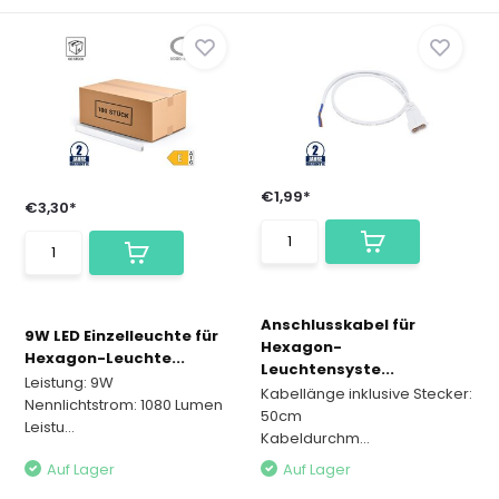
€1,99*
€3,30*
Anschlusskabel für
9W LED Einzelleuchte für
Hexagon-
Hexagon-Leuchte...
Leuchtensyste...
Leistung: 9W
Kabellänge inklusive Stecker:
Nennlichtstrom: 1080 Lumen
50cm
Leistu...
Kabeldurchm...
Auf Lager
Auf Lager