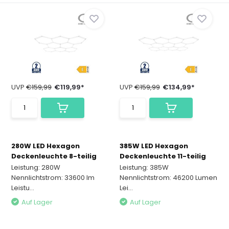
UVP
€159,99
€119,99*
UVP
€159,99
€134,99*
280W LED Hexagon
385W LED Hexagon
Deckenleuchte 8-teilig
Deckenleuchte 11-teilig
Leistung: 280W
Leistung: 385W
Nennlichtstrom: 33600 lm
Nennlichtstrom: 46200 Lumen
Leistu...
Lei...
Auf Lager
Auf Lager