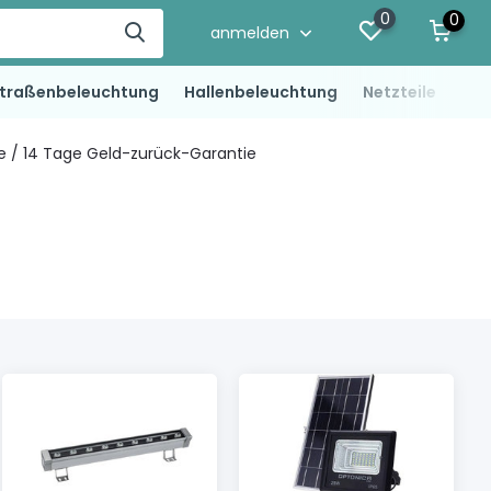
0
0
anmelden
traßenbeleuchtung
Hallenbeleuchtung
Netzteile
LED
ie / 14 Tage Geld-zurück-Garantie