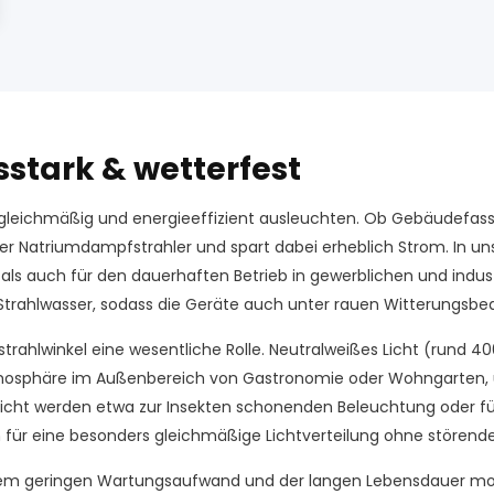
sstark & wetterfest
en gleichmäßig und energieeffizient ausleuchten. Ob Gebäudefass
r Natriumdampfstrahler und spart dabei erheblich Strom. In uns
 als auch für den dauerhaften Betrieb in gewerblichen und indu
trahlwasser, sodass die Geräte auch unter rauen Witterungsbed
bstrahlwinkel eine wesentliche Rolle. Neutralweißes Licht (rund 
sphäre im Außenbereich von Gastronomie oder Wohngarten, und 
 Licht werden etwa zur Insekten schonenden Beleuchtung oder fü
 für eine besonders gleichmäßige Lichtverteilung ohne störende
em geringen Wartungsaufwand und der langen Lebensdauer mode