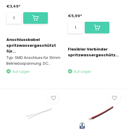
€3,49*
€5,99*
Anschlusskabel
spritzwassergeschützt
Flexibler Verbinder
für...
spritzwassergeschütz...
Typ: SMD Anschluss für 10mm
Betriebsspannung: DC...
Auf Lager
Auf Lager