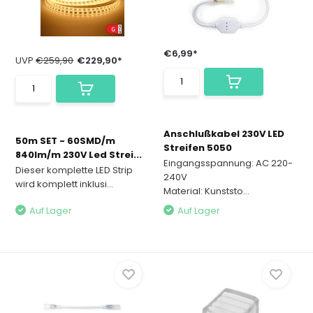
€6,99*
UVP
€259,90
€229,90*
Anschlußkabel 230V LED
50m SET - 60SMD/m
Streifen 5050
840lm/m 230V Led Strei...
Eingangsspannung: AC 220-
Dieser komplette LED Strip
240V
wird komplett inklusi...
Material: Kunststo...
Auf Lager
Auf Lager