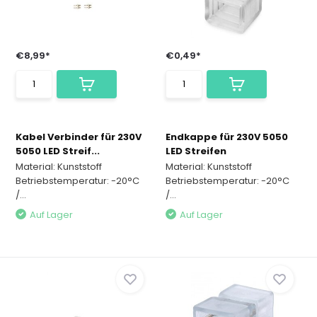
€8,99*
€0,49*
Kabel Verbinder für 230V
Endkappe für 230V 5050
5050 LED Streif...
LED Streifen
Material: Kunststoff
Material: Kunststoff
Betriebstemperatur: -20°C
Betriebstemperatur: -20°C
/...
/...
Auf Lager
Auf Lager