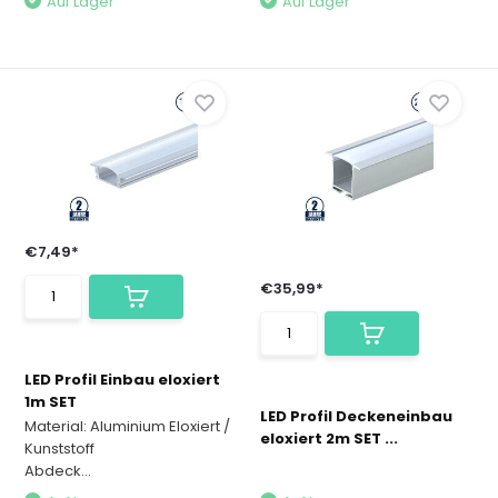
Auf Lager
Auf Lager
€7,49*
€35,99*
LED Profil Einbau eloxiert
1m SET
LED Profil Deckeneinbau
Material: Aluminium Eloxiert /
eloxiert 2m SET ...
Kunststoff
Abdeck...