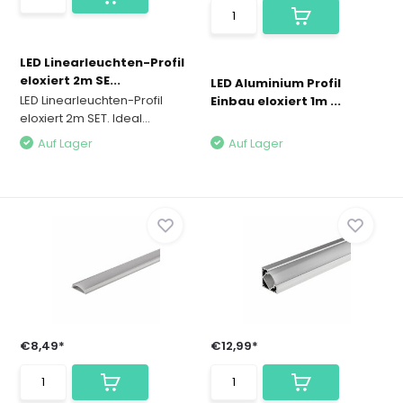
LED Linearleuchten-Profil
eloxiert 2m SE...
LED Aluminium Profil
LED Linearleuchten-Profil
Einbau eloxiert 1m ...
eloxiert 2m SET. Ideal...
Auf Lager
Auf Lager
€8,49*
€12,99*