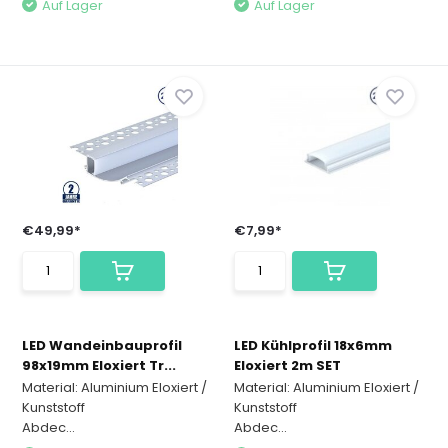
Auf Lager
Auf Lager
€49,99*
€7,99*
LED Wandeinbauprofil
LED Kühlprofil 18x6mm
98x19mm Eloxiert Tr...
Eloxiert 2m SET
Material: Aluminium Eloxiert /
Material: Aluminium Eloxiert /
Kunststoff
Kunststoff
Abdec...
Abdec...