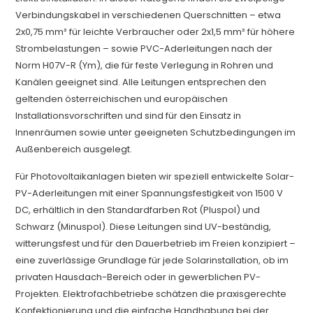
Verbindungskabel in verschiedenen Querschnitten – etwa
2x0,75 mm² für leichte Verbraucher oder 2x1,5 mm² für höhere
Strombelastungen – sowie PVC-Aderleitungen nach der
Norm H07V-R (Ym), die für feste Verlegung in Rohren und
Kanälen geeignet sind. Alle Leitungen entsprechen den
geltenden österreichischen und europäischen
Installationsvorschriften und sind für den Einsatz in
Innenräumen sowie unter geeigneten Schutzbedingungen im
Außenbereich ausgelegt.
Für Photovoltaikanlagen bieten wir speziell entwickelte Solar-
PV-Aderleitungen mit einer Spannungsfestigkeit von 1500 V
DC, erhältlich in den Standardfarben Rot (Pluspol) und
Schwarz (Minuspol). Diese Leitungen sind UV-beständig,
witterungsfest und für den Dauerbetrieb im Freien konzipiert –
eine zuverlässige Grundlage für jede Solarinstallation, ob im
privaten Hausdach-Bereich oder in gewerblichen PV-
Projekten. Elektrofachbetriebe schätzen die praxisgerechte
Konfektionierung und die einfache Handhabung bei der