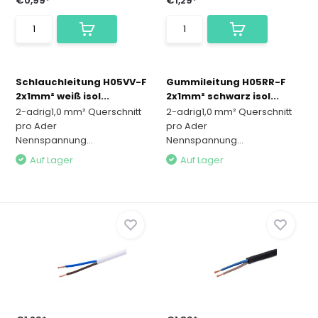
€0,99*
€1,29*
Schlauchleitung H05VV-F
Gummileitung H05RR-F
2x1mm² weiß isol...
2x1mm² schwarz isol...
2-adrig1,0 mm² Querschnitt
2-adrig1,0 mm² Querschnitt
pro Ader
pro Ader
Nennspannung...
Nennspannung...
Auf Lager
Auf Lager