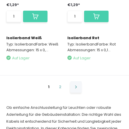
€1,29*
€1,29*
Isolierband Weiß
Isolierband Rot
Typ: IsolierbandFarbe: Weiß
Typ: IsolierbandFarbe: Rot
Abmessungen: 15 x 0,...
Abmessungen: 15 x 0,1...
Auf Lager
Auf Lager
1
2
Ob einfache Anschlussleitung für Leuchten oder robuste
Aderleitung für die Gebäudeinstallation: Die richtige Wahl des
Kabels ist entscheidend für Sicherheit und Langlebigkeit jeder
Elektroinstallation. In dieser Kategorie finden Sie zweipolige