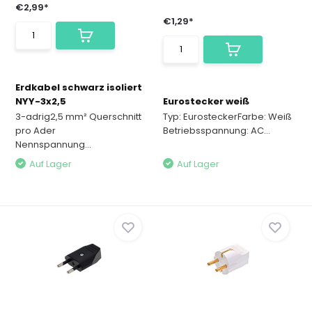
€2,99*
€1,29*
Erdkabel schwarz isoliert
NYY-3x2,5
Eurostecker weiß
3-adrig2,5 mm² Querschnitt
Typ: EurosteckerFarbe: Weiß
pro Ader
Betriebsspannung: AC...
Nennspannung...
Auf Lager
Auf Lager