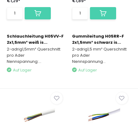
€1,29*
€1,89*
Schlauchleitung H05VV-F
Gummileitung H05RR-F
2x1,5mm² weiß is...
2x1,5mm² schwarz is...
2-adrig1,5mm² Querschnitt
2-adrig1,5 mm² Querschnitt
pro Ader
pro Ader
Nennspannung:...
Nennspannung...
Auf Lager
Auf Lager