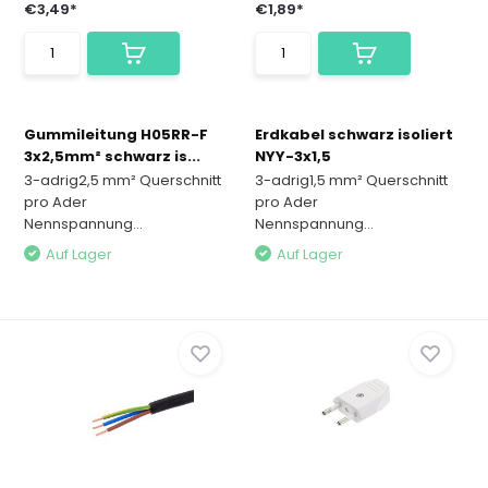
€3,49*
€1,89*
Gummileitung H05RR-F
Erdkabel schwarz isoliert
3x2,5mm² schwarz is...
NYY-3x1,5
3-adrig2,5 mm² Querschnitt
3-adrig1,5 mm² Querschnitt
pro Ader
pro Ader
Nennspannung...
Nennspannung...
Auf Lager
Auf Lager