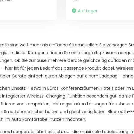
Auf Lager
äte sind weit mehr als einfache Stromquellen: Sie versorgen Sm
ergie. In dieser Kategorie finden Sie eine sorgfältig zusammeng
ungen. Ob Sie zuhause mehrere Geräte gleichzeitig aufladen m
– hier ist für jeden Bedarf das passende Produkt dabei. Wireless
ibler Geräte einfach durch Ablegen auf einem Ladepad – ohne l
ichen Einsatz – etwa in Büros, Konferenzräumen, Hotels oder im
integrierter Wireless-Charging-Funktion besonders gut, da sie 
ofitieren von kompakten, leistungsstarken Lösungen für zuhause
as Smartphone sicher halten und gleichzeitig laden. Bluetooth-FM
h im Auto komfortabel nutzen möchten.
eines Ladegeräts lohnt es sich, auf die maximale Ladeleistung i