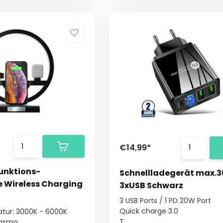
€14,99*
ifunktions-
Schnellladegerät max.
 Wireless Charging
3xUSB Schwarz
3 USB Ports / 1 PD 20W Port
Quick charge 3.0
tur: 3000K - 6000K
T...
gsmo...