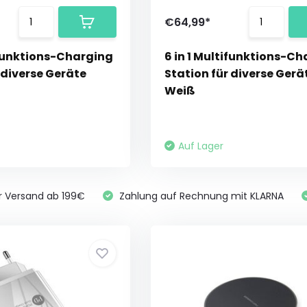
€64,99*
ifunktions-Charging
6 in 1 Multifunktions-C
 diverse Geräte
Station für diverse Gerä
Weiß
Auf Lager
r Versand ab 199€
Zahlung auf Rechnung mit KLARNA