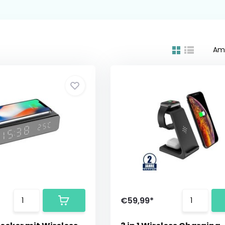
Am
€59,99*