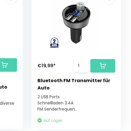
€19,99*
Bluetooth FM Transmitter für
uto
Auto
2 USB Ports
Schnellladen 3.4A
 diverse
FM Senderfrequen...
Auf Lager