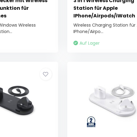
ecker mit Wireless
3 in 1 Wireless Charging
unktion für
Station für Apple
es
IPhone/Airpods/iWatch
 Windows Wireless
Wireless Charging Station für
ion...
IPhone/Airpo...
Auf Lager