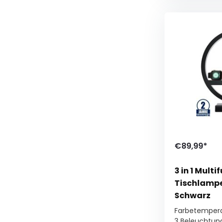
€89,99*
3 in 1 Mult
Tischlampe
Schwarz
Farbetempera
3 Beleuchtun