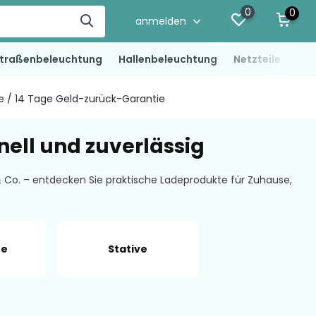
0
0
anmelden
traßenbeleuchtung
Hallenbeleuchtung
Netzteile
LED
ie / 14 Tage Geld-zurück-Garantie
ell und zuverlässig
Co. – entdecken Sie praktische Ladeprodukte für Zuhause,
te
Stative