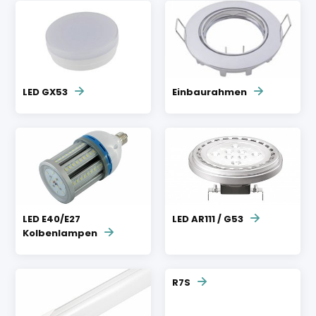
LED GX53
Einbaurahmen
LED E40/E27
LED AR111 / G53
Kolbenlampen
R7S