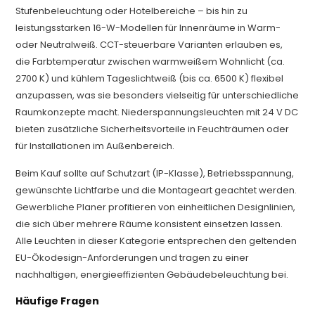
Stufenbeleuchtung oder Hotelbereiche – bis hin zu
leistungsstarken 16-W-Modellen für Innenräume in Warm-
oder Neutralweiß. CCT-steuerbare Varianten erlauben es,
die Farbtemperatur zwischen warmweißem Wohnlicht (ca.
2700 K) und kühlem Tageslichtweiß (bis ca. 6500 K) flexibel
anzupassen, was sie besonders vielseitig für unterschiedliche
Raumkonzepte macht. Niederspannungsleuchten mit 24 V DC
bieten zusätzliche Sicherheitsvorteile in Feuchträumen oder
für Installationen im Außenbereich.
Beim Kauf sollte auf Schutzart (IP-Klasse), Betriebsspannung,
gewünschte Lichtfarbe und die Montageart geachtet werden.
Gewerbliche Planer profitieren von einheitlichen Designlinien,
die sich über mehrere Räume konsistent einsetzen lassen.
Alle Leuchten in dieser Kategorie entsprechen den geltenden
EU-Ökodesign-Anforderungen und tragen zu einer
nachhaltigen, energieeffizienten Gebäudebeleuchtung bei.
Häufige Fragen