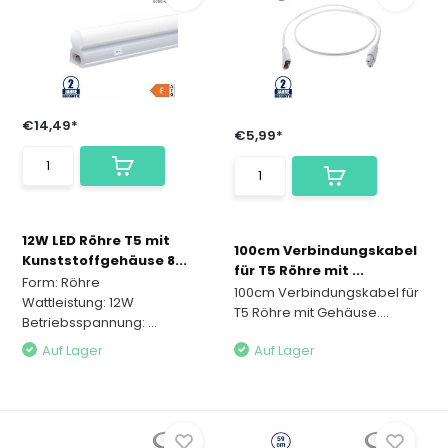
€14,49*
€5,99*
12W LED Röhre T5 mit
100cm Verbindungskabel
Kunststoffgehäuse 8...
für T5 Röhre mit ...
Form: Röhre
100cm Verbindungskabel für
Wattleistung: 12W
T5 Röhre mit Gehäuse....
Betriebsspannung: ...
Auf Lager
Auf Lager