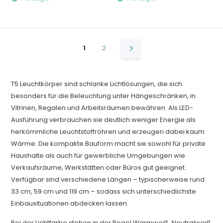
1
2
T5 Leuchtkörper sind schlanke Lichtlösungen, die sich
besonders für die Beleuchtung unter Hängeschränken, in
Vitrinen, Regalen und Arbeitsräumen bewähren. Als LED-
Ausführung verbrauchen sie deutlich weniger Energie als
herkömmliche Leuchtstoffröhren und erzeugen dabei kaum
Wärme. Die kompakte Bauform macht sie sowohl für private
Haushalte als auch für gewerbliche Umgebungen wie
Verkaufsräume, Werkstätten oder Büros gut geeignet.
Verfügbar sind verschiedene Längen – typischerweise rund
33 cm, 59 cm und 119 cm – sodass sich unterschiedlichste
Einbausituationen abdecken lassen.
Bei der Lichtfarbe stehen in der Regel Warmweiß, Neutralweiß