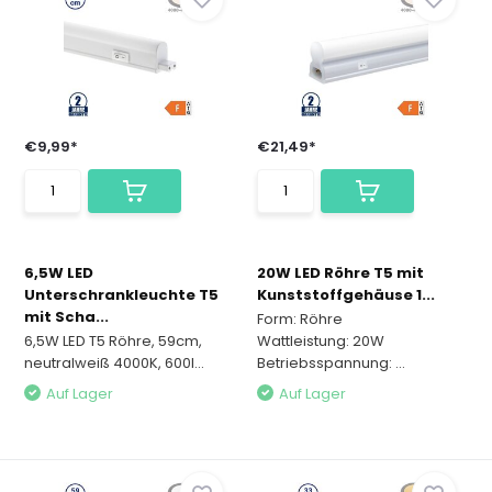
€9,99*
€21,49*
6,5W LED
20W LED Röhre T5 mit
Unterschrankleuchte T5
Kunststoffgehäuse 1...
mit Scha...
Form: Röhre
6,5W LED T5 Röhre, 59cm,
Wattleistung: 20W
neutralweiß 4000K, 600l...
Betriebsspannung: ...
Auf Lager
Auf Lager