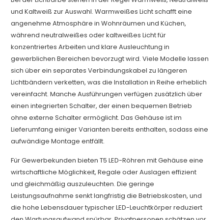
und Kaltweiß zur Auswahl. Warmweißes Licht schafft eine
angenehme Atmosphäre in Wohnräumen und Küchen,
während neutralweißes oder kaltweißes Licht für
konzentriertes Arbeiten und klare Ausleuchtung in
gewerblichen Bereichen bevorzugt wird. Viele Modelle lassen
sich über ein separates Verbindungskabel zu längeren
Lichtbändern verketten, was die Installation in Reihe erheblich
vereinfacht. Manche Ausführungen verfügen zusätzlich über
einen integrierten Schalter, der einen bequemen Betrieb
ohne externe Schalter ermöglicht. Das Gehäuse ist im
Lieferumfang einiger Varianten bereits enthalten, sodass eine
aufwändige Montage entfällt.
Für Gewerbekunden bieten T5 LED-Röhren mit Gehäuse eine
wirtschaftliche Möglichkeit, Regale oder Auslagen effizient
und gleichmäßig auszuleuchten. Die geringe
Leistungsaufnahme senkt langfristig die Betriebskosten, und
die hohe Lebensdauer typischer LED-Leuchtkörper reduziert
den Wartungsaufwand spürbar. Privatpersonen schätzen vor