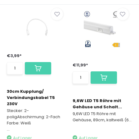
€3,99*
€11,99*
30cm Kupplung/
Verbindungskabel T5
9,6W LED T5 Röhre mit
230V
Gehäuse und Schalt...
Stecker: 2-
9,6W LED T5 Röhre mit
poligAbschirmung: 2-Fach
Gehäuse, 89cm, kaltweiß (6...
Farbe: Weiß
...
Auf Lager
Auf Lager