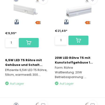
€21,49*
€9,99*
20W LED Röhre T5 mit
6,5W LED T5 Röhre mit
Kunststoffgehäuse 1...
Gehäuse und Schalt...
Form: Röhre
Effiziente 6,5W LED T5 Röhre,
Wattleistung: 20W
59cm, warmweiß 300...
Betriebsspannung: ...
Auf Lager
Auf Lager