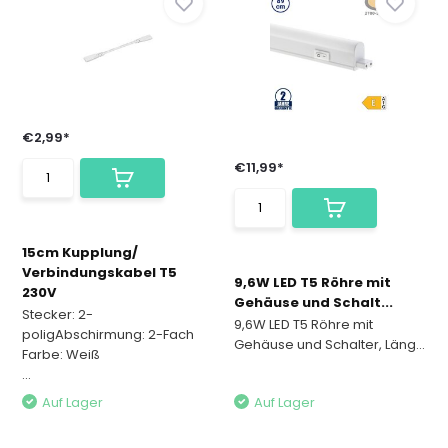
€2,99*
€11,99*
15cm Kupplung/
Verbindungskabel T5
9,6W LED T5 Röhre mit
230V
Gehäuse und Schalt...
Stecker: 2-
9,6W LED T5 Röhre mit
poligAbschirmung: 2-Fach
Gehäuse und Schalter, Läng...
Farbe: Weiß
...
Auf Lager
Auf Lager