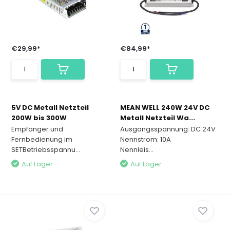
€29,99*
€84,99*
5V DC Metall Netzteil
MEAN WELL 240W 24V DC
200W bis 300W
Metall Netzteil Wa...
Empfänger und
Ausgangsspannung: DC 24V
Fernbedienung im
Nennstrom: 10A
SETBetriebsspannu...
Nennleis...
Auf Lager
Auf Lager