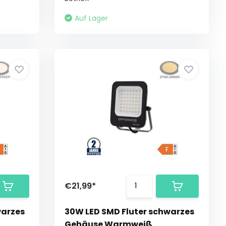
Auf Lager
€21,99*
warzes
30W LED SMD Fluter schwarzes
Gehäuse Warmweiß