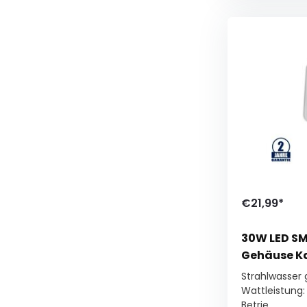
€21,99*
30W LED SM
Gehäuse K
Strahlwasser
Wattleistung:
Betrie...