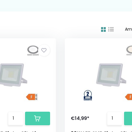
Am
€14,99*