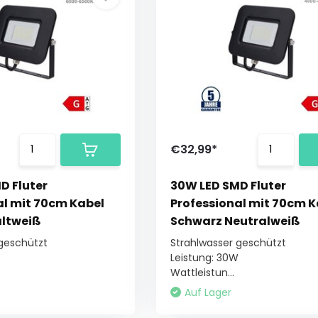
€32,99*
D Fluter
30W LED SMD Fluter
al mit 70cm Kabel
Professional mit 70cm K
ltweiß
Schwarz Neutralweiß
 geschützt
Strahlwasser geschützt
Leistung: 30W
Wattleistun...
Auf Lager