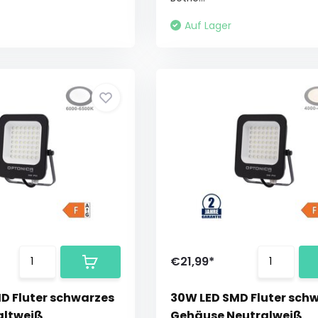
Auf Lager
€21,99*
D Fluter schwarzes
30W LED SMD Fluter sch
altweiß
Gehäuse Neutralweiß