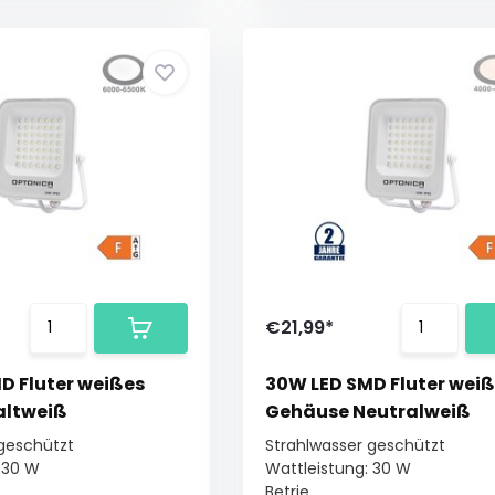
€21,99*
D Fluter weißes
30W LED SMD Fluter wei
altweiß
Gehäuse Neutralweiß
 geschützt
Strahlwasser geschützt
 30 W
Wattleistung: 30 W
Betrie...