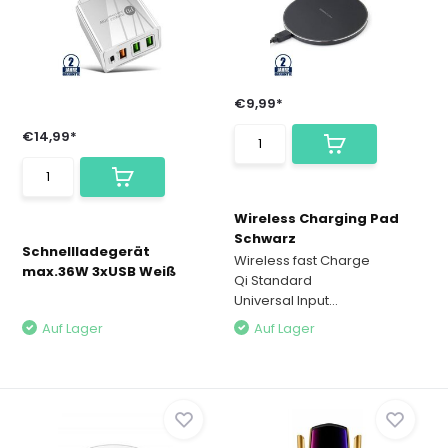
€9,99*
€14,99*
Wireless Charging Pad
Schwarz
Schnellladegerät
Wireless fast Charge
max.36W 3xUSB Weiß
Qi Standard
Universal Input...
Auf Lager
Auf Lager