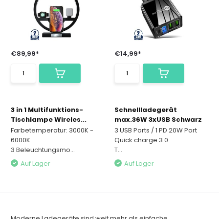
€89,99*
€14,99*
3 in 1 Multifunktions-
Schnellladegerät
Tischlampe Wireles...
max.36W 3xUSB Schwarz
Farbetemperatur: 3000K -
3 USB Ports / 1 PD 20W Port
6000K
Quick charge 3.0
3 Beleuchtungsmo...
T...
Auf Lager
Auf Lager
Moderne Ladegeräte sind weit mehr als einfache