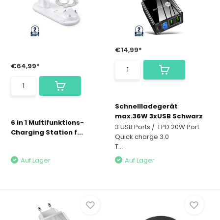
€14,99*
€64,99*
Schnellladegerät
max.36W 3xUSB Schwarz
6 in 1 Multifunktions-
3 USB Ports / 1 PD 20W Port
Charging Station f...
Quick charge 3.0
T...
Auf Lager
Auf Lager