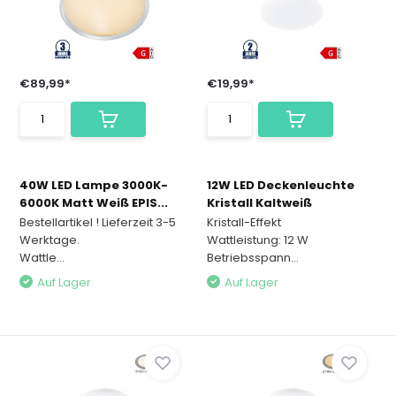
€89,99*
€19,99*
40W LED Lampe 3000K-
12W LED Deckenleuchte
6000K Matt Weiß EPIS...
Kristall Kaltweiß
Bestellartikel ! Lieferzeit 3-5
Kristall-Effekt
Werktage.
Wattleistung: 12 W
Wattle...
Betriebsspann...
Auf Lager
Auf Lager