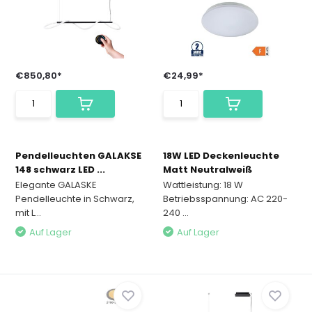
€850,80*
€24,99*
Pendelleuchten GALAKSE
18W LED Deckenleuchte
148 schwarz LED ...
Matt Neutralweiß
Elegante GALASKE
Wattleistung: 18 W
Pendelleuchte in Schwarz,
Betriebsspannung: AC 220-
mit L...
240 ...
Auf Lager
Auf Lager