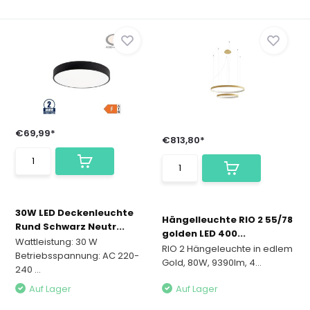
€69,99*
€813,80*
30W LED Deckenleuchte
Hängelleuchte RIO 2 55/78
Rund Schwarz Neutr...
golden LED 400...
Wattleistung: 30 W
RIO 2 Hängeleuchte in edlem
Betriebsspannung: AC 220-
Gold, 80W, 9390lm, 4...
240 ...
Auf Lager
Auf Lager