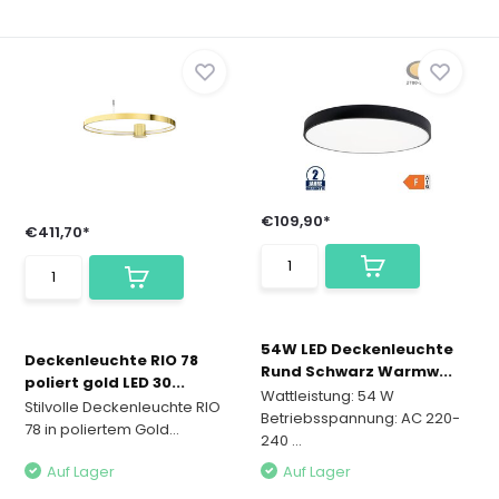
€109,90*
€411,70*
54W LED Deckenleuchte
Deckenleuchte RIO 78
Rund Schwarz Warmw...
poliert gold LED 30...
Wattleistung: 54 W
Stilvolle Deckenleuchte RIO
Betriebsspannung: AC 220-
78 in poliertem Gold...
240 ...
Auf Lager
Auf Lager