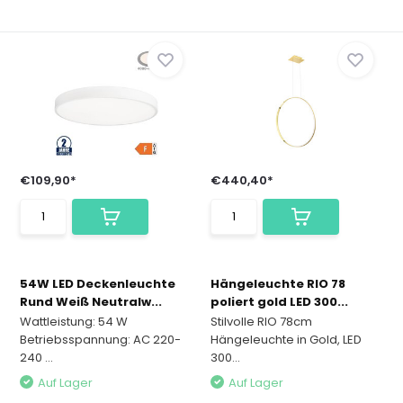
€109,90*
€440,40*
54W LED Deckenleuchte
Hängeleuchte RIO 78
Rund Weiß Neutralw...
poliert gold LED 300...
Wattleistung: 54 W
Stilvolle RIO 78cm
Betriebsspannung: AC 220-
Hängeleuchte in Gold, LED
240 ...
300...
Auf Lager
Auf Lager