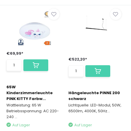
€69,99*
€522,20*
65W
Kinderzimmerleuchte
Hängeleuchte PINNE 200
PINK KITTY Farbw...
schwarz
Wattleistung: 65 W
Lichtquelle: LED-Modul, 50W,
Betriebsspannung: AC 220-
6500lm, 4000K, 50Hz...
240 ...
Auf Lager
Auf Lager