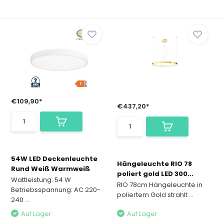
€109,90*
€437,20*
54W LED Deckenleuchte
Hängeleuchte RIO 78
Rund Weiß Warmweiß
poliert gold LED 300...
Wattleistung: 54 W
RIO 78cm Hängeleuchte in
Betriebsspannung: AC 220-
poliertem Gold strahlt ...
240 ...
Auf Lager
Auf Lager