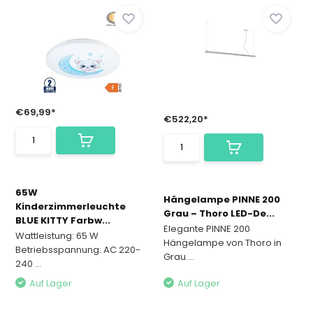
€69,99*
€522,20*
65W
Hängelampe PINNE 200
Kinderzimmerleuchte
Grau – Thoro LED-De...
BLUE KITTY Farbw...
Elegante PINNE 200
Wattleistung: 65 W
Hängelampe von Thoro in
Betriebsspannung: AC 220-
Grau....
240 ...
Auf Lager
Auf Lager