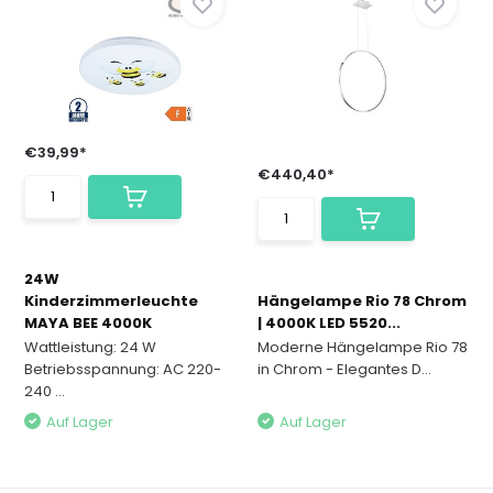
€39,99*
€440,40*
24W
Kinderzimmerleuchte
Hängelampe Rio 78 Chrom
MAYA BEE 4000K
| 4000K LED 5520...
Wattleistung: 24 W
Moderne Hängelampe Rio 78
Betriebsspannung: AC 220-
in Chrom - Elegantes D...
240 ...
Auf Lager
Auf Lager