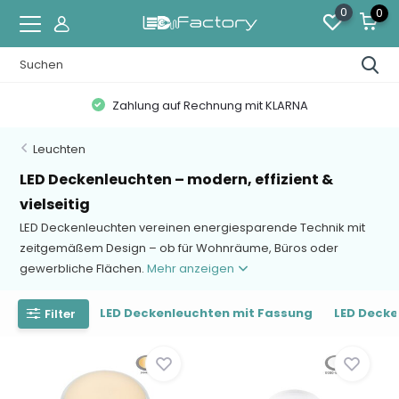
0
0
Zahlung auf Rechnung mit KLARNA
Leuchten
LED Deckenleuchten – modern, effizient &
vielseitig
LED Deckenleuchten vereinen energiesparende Technik mit
zeitgemäßem Design – ob für Wohnräume, Büros oder
gewerbliche Flächen.
Mehr anzeigen
LED Deckenleuchten mit Fassung
LED Decke
Filter