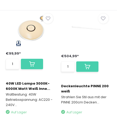
€99,99*
€504,99*
40W LED Lampe 3000K-
Deckenleuchte PINNE 200
6000K Matt Weiß Inne...
weiß
Wattleistung: 40W
Strahlen Sie Stil aus mit der
Betriebsspannung: AC220 -
PINNE 200cm Decken...
240V...
Auf Lager
Auf Lager