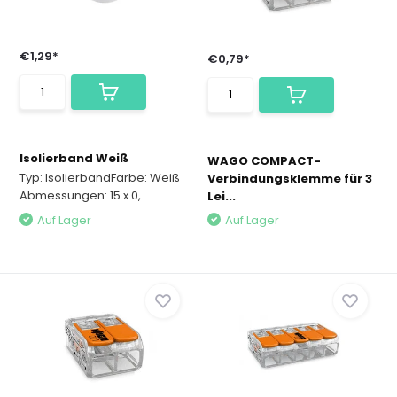
€1,29*
€0,79*
Isolierband Weiß
WAGO COMPACT-
Typ: IsolierbandFarbe: Weiß
Verbindungsklemme für 3
Abmessungen: 15 x 0,...
Lei...
Auf Lager
Auf Lager