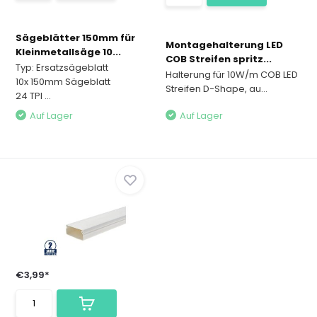
Sägeblätter 150mm für
Montagehalterung LED
Kleinmetallsäge 10...
COB Streifen spritz...
Typ: Ersatzsägeblatt
Halterung für 10W/m COB LED
10x 150mm Sägeblatt
Streifen D-Shape, au...
24 TPI ...
Auf Lager
Auf Lager
€3,99*