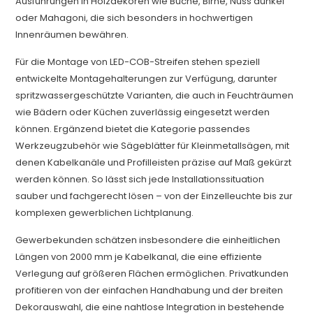
Ausführungen in Holzdekoren wie Buche, Birne, Nuss dunkel
oder Mahagoni, die sich besonders in hochwertigen
Innenräumen bewähren.
Für die Montage von LED-COB-Streifen stehen speziell
entwickelte Montagehalterungen zur Verfügung, darunter
spritzwassergeschützte Varianten, die auch in Feuchträumen
wie Bädern oder Küchen zuverlässig eingesetzt werden
können. Ergänzend bietet die Kategorie passendes
Werkzeugzubehör wie Sägeblätter für Kleinmetallsägen, mit
denen Kabelkanäle und Profilleisten präzise auf Maß gekürzt
werden können. So lässt sich jede Installationssituation
sauber und fachgerecht lösen – von der Einzelleuchte bis zur
komplexen gewerblichen Lichtplanung.
Gewerbekunden schätzen insbesondere die einheitlichen
Längen von 2000 mm je Kabelkanal, die eine effiziente
Verlegung auf größeren Flächen ermöglichen. Privatkunden
profitieren von der einfachen Handhabung und der breiten
Dekorauswahl, die eine nahtlose Integration in bestehende