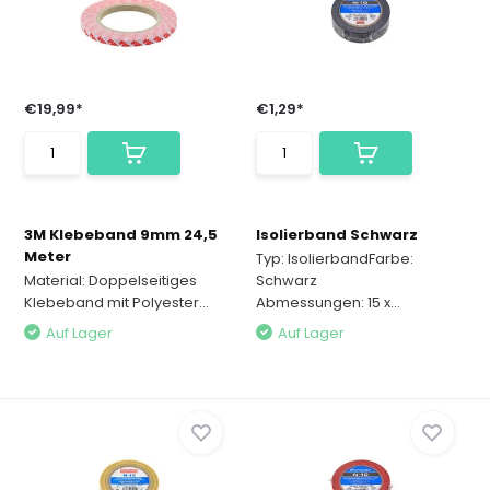
€19,99*
€1,29*
3M Klebeband 9mm 24,5
Isolierband Schwarz
Meter
Typ: IsolierbandFarbe:
Material: Doppelseitiges
Schwarz
Klebeband mit Polyester...
Abmessungen: 15 x...
Auf Lager
Auf Lager