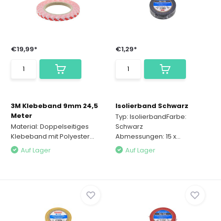
€19,99*
€1,29*
3M Klebeband 9mm 24,5
Isolierband Schwarz
Meter
Typ: IsolierbandFarbe:
Material: Doppelseitiges
Schwarz
Klebeband mit Polyester...
Abmessungen: 15 x...
Auf Lager
Auf Lager