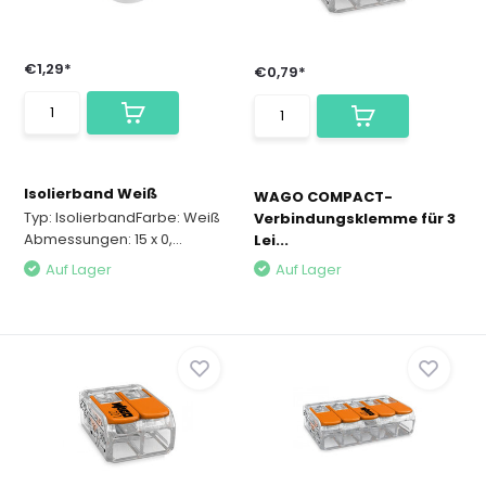
€1,29*
€0,79*
Isolierband Weiß
WAGO COMPACT-
Typ: IsolierbandFarbe: Weiß
Verbindungsklemme für 3
Abmessungen: 15 x 0,...
Lei...
Auf Lager
Auf Lager