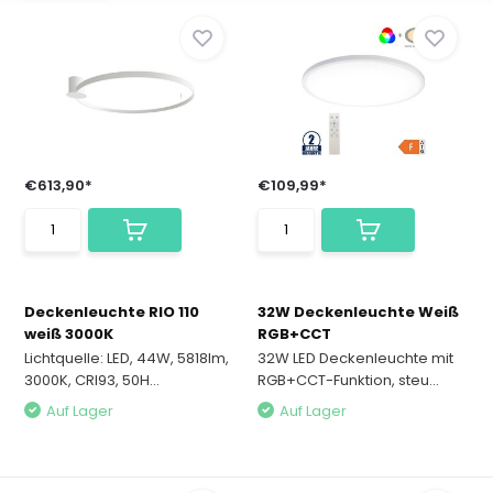
€613,90*
€109,99*
Deckenleuchte RIO 110
32W Deckenleuchte Weiß
weiß 3000K
RGB+CCT
Lichtquelle: LED, 44W, 5818lm,
32W LED Deckenleuchte mit
3000K, CRI93, 50H...
RGB+CCT-Funktion, steu...
Auf Lager
Auf Lager