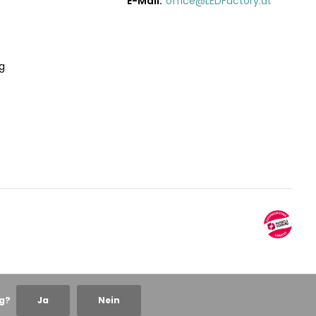
E-Mail:
office@LEDFactory.at
g
ng?
Ja
Nein