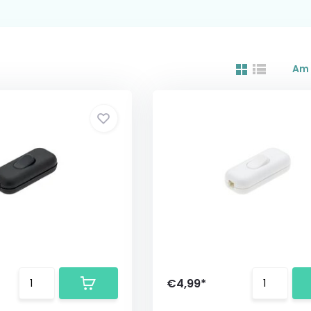
Am 
€4,99*