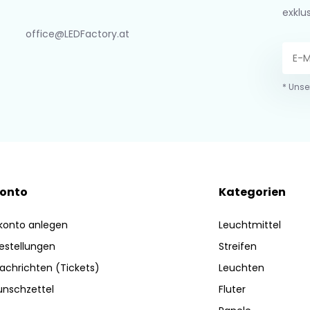
exklu
office@LEDFactory.at
* Unse
Konto
Kategorien
konto anlegen
Leuchtmittel
estellungen
Streifen
achrichten (Tickets)
Leuchten
nschzettel
Fluter