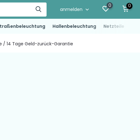
0
0
anmelden
traßenbeleuchtung
Hallenbeleuchtung
Netzteile
LED
ie / 14 Tage Geld-zurück-Garantie