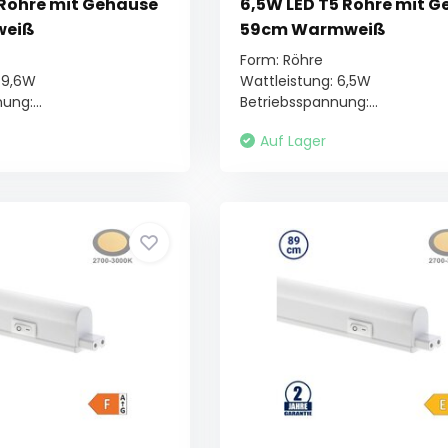
 Röhre mit Gehäuse
6,5W LED T5 Röhre mit 
weiß
59cm Warmweiß
Form: Röhre
 9,6W
Wattleistung: 6,5W
ung:...
Betriebsspannung:...
Auf Lager