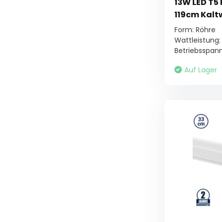
13W LED T5
119cm Kalt
Form: Röhre
Wattleistung:
Betriebsspann
Auf Lager