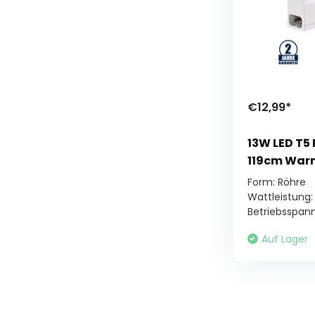
€12,99*
13W LED T5
119cm War
Form: Röhre
Wattleistung:
Betriebsspannu
Auf Lager