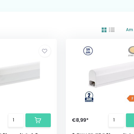
Am 
€8,99*