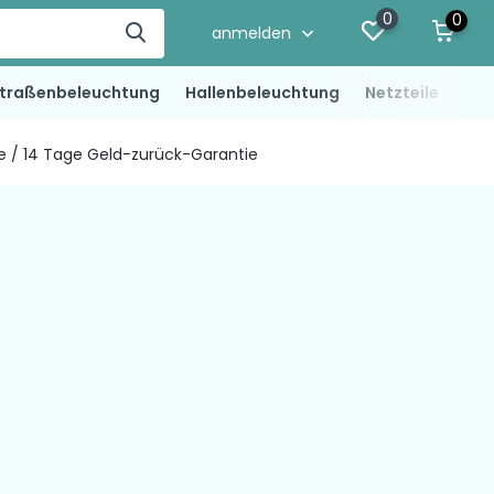
0
0
anmelden
traßenbeleuchtung
Hallenbeleuchtung
Netzteile
LED
ie / 14 Tage Geld-zurück-Garantie