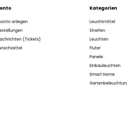
Konto
Kategorien
konto anlegen
Leuchtmittel
estellungen
Streifen
achrichten (Tickets)
Leuchten
nschzettel
Fluter
Panele
Einbauleuchten
Smart Home
Gartenbeleuchtun