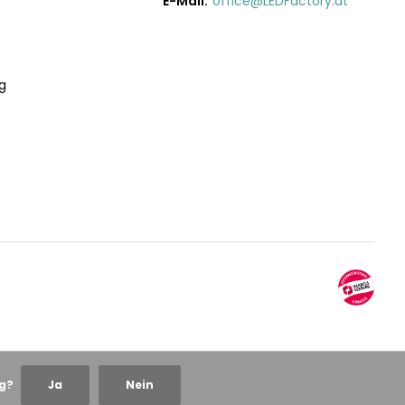
E-Mail:
office@LEDFactory.at
g
ng?
Ja
Nein