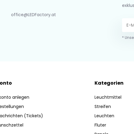
exklu
office@LEDFactory.at
* Unse
Konto
Kategorien
konto anlegen
Leuchtmittel
estellungen
Streifen
achrichten (Tickets)
Leuchten
nschzettel
Fluter