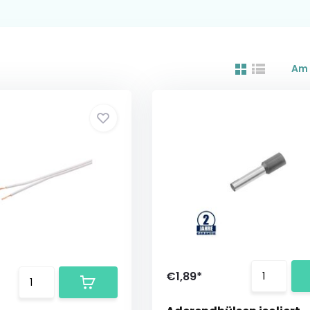
Am 
€1,89*