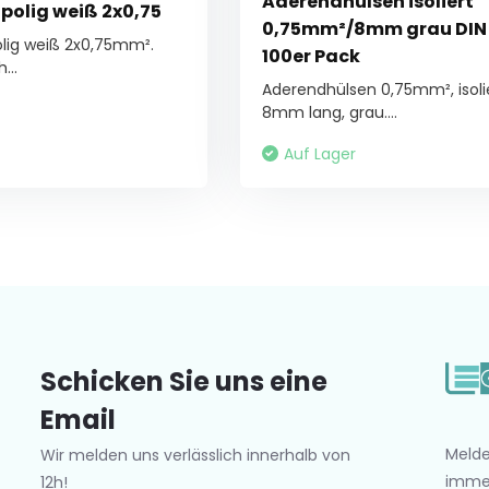
Aderendhülsen isoliert
polig weiß 2x0,75
0,75mm²/8mm grau DIN
olig weiß 2x0,75mm².
100er Pack
...
Aderendhülsen 0,75mm², isolie
8mm lang, grau....
Auf Lager
Schicken Sie uns eine
Email
Melde
Wir melden uns verlässlich innerhalb von
imme
12h!