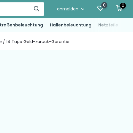
0
0
anmelden
traßenbeleuchtung
Hallenbeleuchtung
Netzteile
LED
ie / 14 Tage Geld-zurück-Garantie