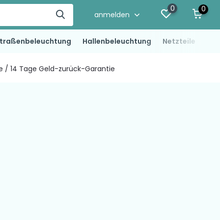
0
0
anmelden
traßenbeleuchtung
Hallenbeleuchtung
Netzteile
LED
ie / 14 Tage Geld-zurück-Garantie