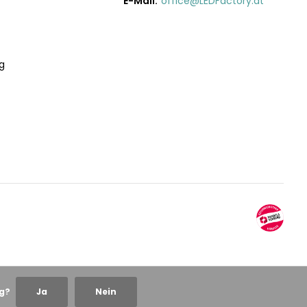
E-Mail:
office@LEDFactory.at
g
ng?
Ja
Nein