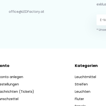
exklu
office@LEDFactory.at
* Unse
Konto
Kategorien
konto anlegen
Leuchtmittel
estellungen
Streifen
achrichten (Tickets)
Leuchten
nschzettel
Fluter