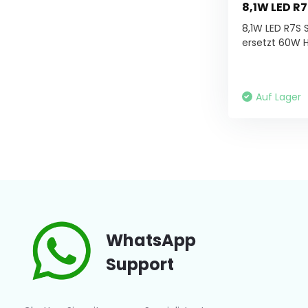
8,1W LED 
8,1W LED R7S
ersetzt 60W Ha
Auf Lager
WhatsApp
Support