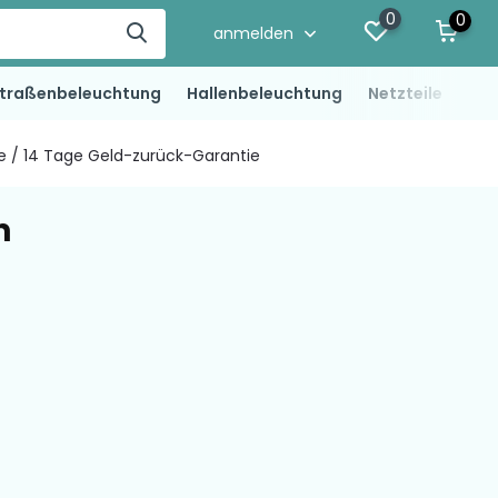
0
0
anmelden
traßenbeleuchtung
Hallenbeleuchtung
Netzteile
LED
ie / 14 Tage Geld-zurück-Garantie
n