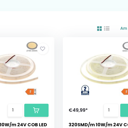
Am 
€49,99*
10W/m 24V COB LED
320SMD/m 10W/m 24V C