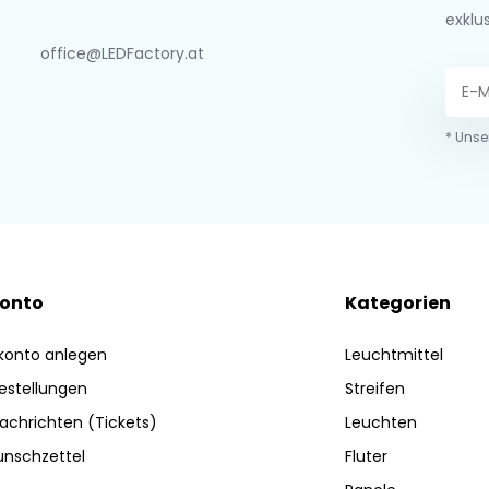
exklu
office@LEDFactory.at
* Unse
Konto
Kategorien
konto anlegen
Leuchtmittel
estellungen
Streifen
achrichten (Tickets)
Leuchten
nschzettel
Fluter