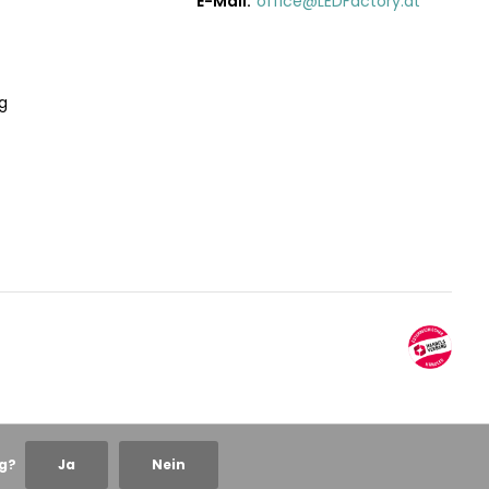
E-Mail:
office@LEDFactory.at
g
ng?
Ja
Nein