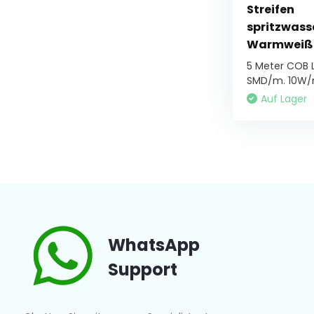
Streifen
spritzwass
Warmweiß
5 Meter COB L
SMD/m. 10W/m,
Auf Lager
WhatsApp
Support