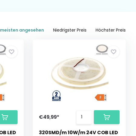
meisten angesehen
Niedrigster Preis
Höchster Preis
€49,99*
OB LED
320SMD/m 10W/m 24V COB LED