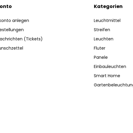
Konto
Kategorien
konto anlegen
Leuchtmittel
estellungen
Streifen
achrichten (Tickets)
Leuchten
nschzettel
Fluter
Panele
Einbauleuchten
Smart Home
Gartenbeleuchtun