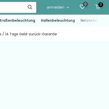
0
0
anmelden
traßenbeleuchtung
Hallenbeleuchtung
Netzteile
LED
ie / 14 Tage Geld-zurück-Garantie