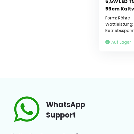
6,5W LED T
59cm Kalt
Form: Röhre
Wattleistung:
Betriebsspann
Auf Lager
WhatsApp
Support