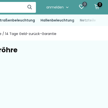
0
0
anmelden
traßenbeleuchtung
Hallenbeleuchtung
Netzteile
LED
ie / 14 Tage Geld-zurück-Garantie
röhre