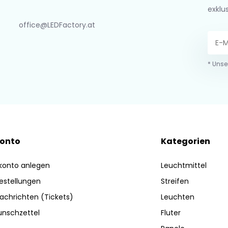
exklu
office@LEDFactory.at
* Unse
Konto
Kategorien
konto anlegen
Leuchtmittel
estellungen
Streifen
achrichten (Tickets)
Leuchten
nschzettel
Fluter