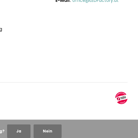
E-Mail:
office@LEDFactory.at
g
ng?
Ja
Nein