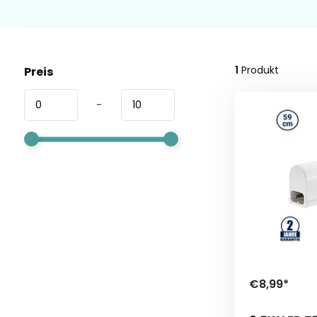
1
Produkt
Preis
-
€8,99*