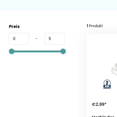
1
Produkt
Preis
-
€2,99*