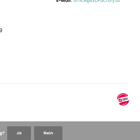
E-Mail:
office@LEDFactory.at
g
ng?
Ja
Nein