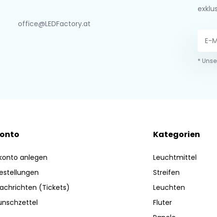
exklu
office@LEDFactory.at
* Unse
Konto
Kategorien
konto anlegen
Leuchtmittel
estellungen
Streifen
achrichten (Tickets)
Leuchten
nschzettel
Fluter