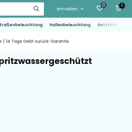
0
0
anmelden
traßenbeleuchtung
Hallenbeleuchtung
Netzteile
LED
ie / 14 Tage Geld-zurück-Garantie
spritzwassergeschützt