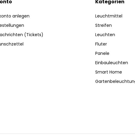
Konto
Kategorien
konto anlegen
Leuchtmittel
estellungen
Streifen
achrichten (Tickets)
Leuchten
nschzettel
Fluter
Panele
Einbauleuchten
Smart Home
Gartenbeleuchtun