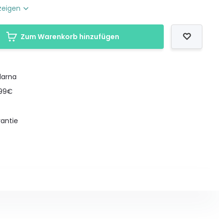
zeigen
Zum Warenkorb hinzufügen
larna
199€
antie