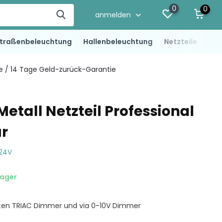
0
0
anmelden
traßenbeleuchtung
Hallenbeleuchtung
Netzteile
LED
ie / 14 Tage Geld-zurück-Garantie
etall Netzteil Professional
r
 24V
Lager
en TRIAC Dimmer und via 0-10V Dimmer