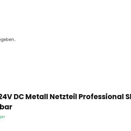
egeben..
4V DC Metall Netzteil Professional S
bar
ger