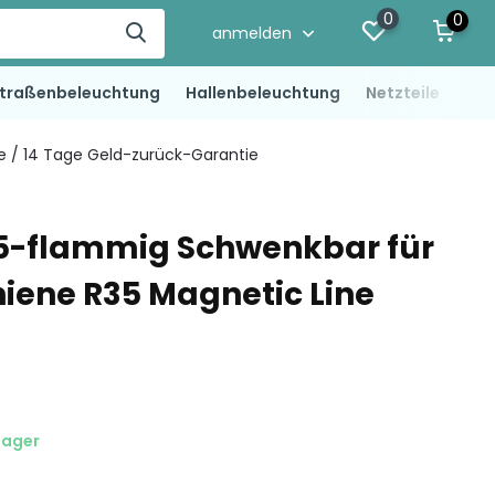
0
0
anmelden
traßenbeleuchtung
Hallenbeleuchtung
Netzteile
LED
ie / 14 Tage Geld-zurück-Garantie
 5-flammig Schwenkbar für
iene R35 Magnetic Line
Lager