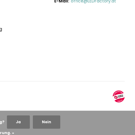
E-Mail:
office@LEDFactory.at
g
ng?
Ja
Nein
rung. »