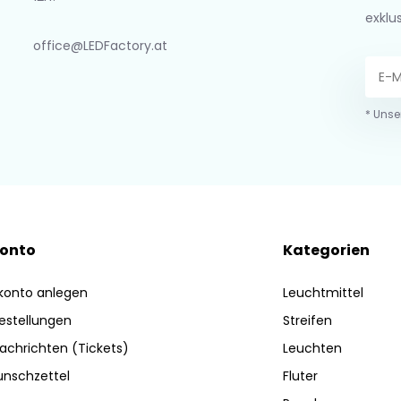
exklu
office@LEDFactory.at
* Unse
Konto
Kategorien
konto anlegen
Leuchtmittel
estellungen
Streifen
achrichten (Tickets)
Leuchten
nschzettel
Fluter