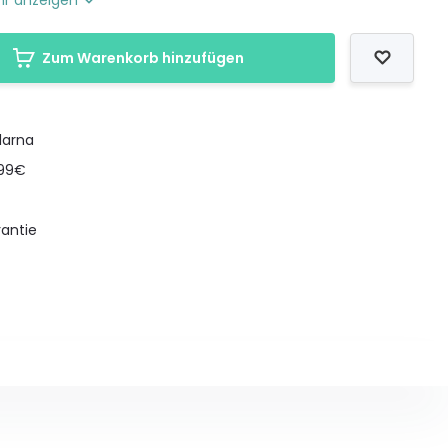
r anzeigen
Zum Warenkorb hinzufügen
larna
199€
antie