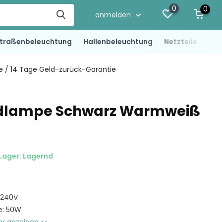
0
0
anmelden
traßenbeleuchtung
Hallenbeleuchtung
Netzteile
LED
ie / 14 Tage Geld-zurück-Garantie
dlampe Schwarz Warmweiß
Lager: Lagernd
 240V
e: 50W