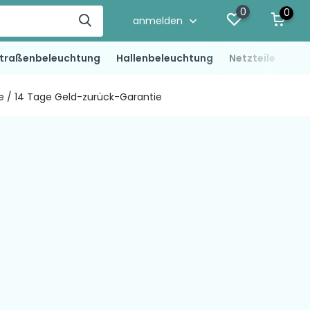
0
0
anmelden
traßenbeleuchtung
Hallenbeleuchtung
Netzteile
LED
ie / 14 Tage Geld-zurück-Garantie