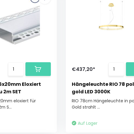
€437,20*
96x20mm Eloxiert
Hängeleuchte RIO 78 pol
u 2m SET
gold LED 3000K
x20mm eloxiert für
RIO 78cm Hängeleuchte in po
m S...
Gold strahlt ...
Auf Lager