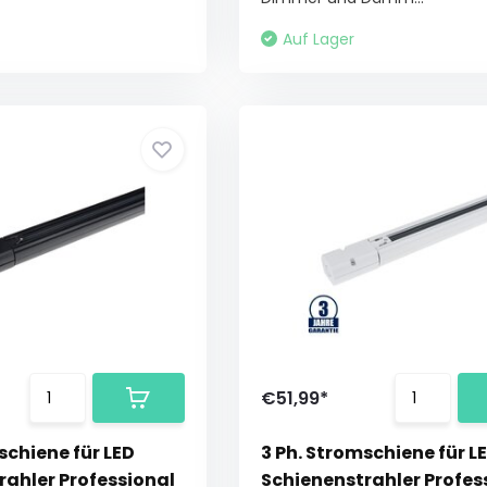
Auf Lager
€51,99*
schiene für LED
3 Ph. Stromschiene für L
rahler Professional
Schienenstrahler Profes