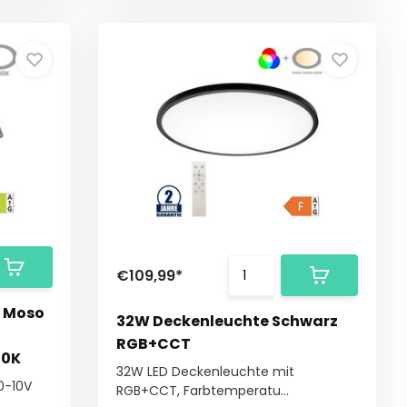
€109,99*
e Moso
32W Deckenleuchte Schwarz
RGB+CCT
00K
32W LED Deckenleuchte mit
0-10V
RGB+CCT, Farbtemperatu...