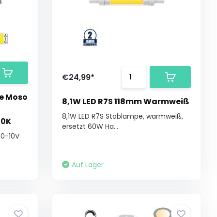
€24,99*
te Moso
8,1W LED R7S 118mm Warmweiß
8,1W LED R7S Stablampe, warmweiß,
00K
ersetzt 60W Ha...
 0-10V
Auf Lager