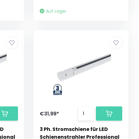
Auf Lager
€31,99*
ED
3 Ph. Stromschiene für LED
sional
Schienenstrahler Professional