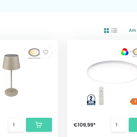
Am 
€109,99*