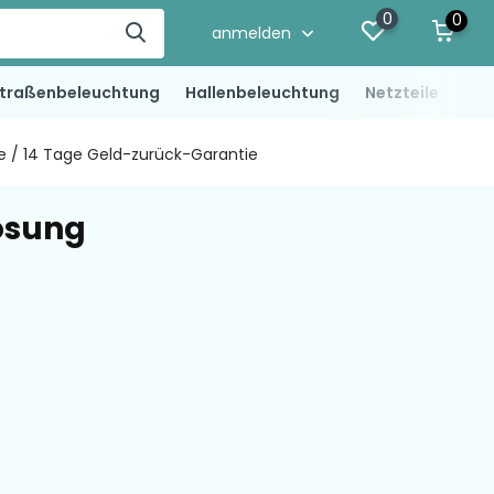
0
0
anmelden
traßenbeleuchtung
Hallenbeleuchtung
Netzteile
LED
ie / 14 Tage Geld-zurück-Garantie
ösung