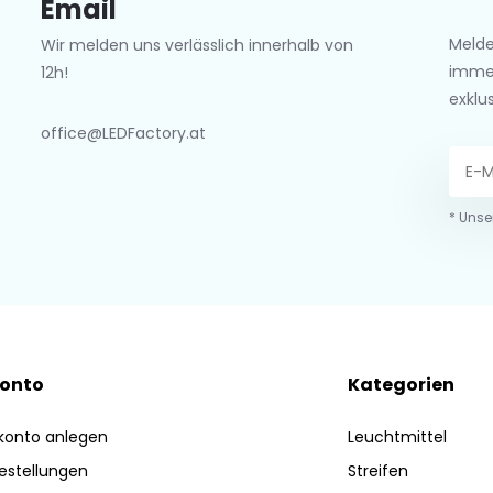
Email
Melde
Wir melden uns verlässlich innerhalb von
imme
12h!
exklu
office@LEDFactory.at
* Unse
Konto
Kategorien
konto anlegen
Leuchtmittel
estellungen
Streifen