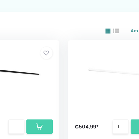
Am 
€504,99*