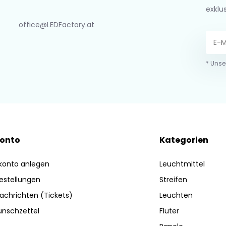
exklu
office@LEDFactory.at
* Unse
Konto
Kategorien
konto anlegen
Leuchtmittel
estellungen
Streifen
achrichten (Tickets)
Leuchten
nschzettel
Fluter