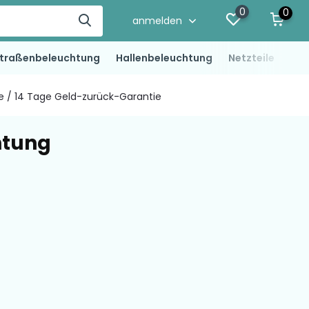
0
0
anmelden
traßenbeleuchtung
Hallenbeleuchtung
Netzteile
LED
ie / 14 Tage Geld-zurück-Garantie
htung