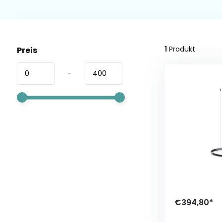
1
Produkt
Preis
-
€394,80*