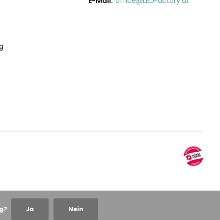
E-Mail:
office@LEDFactory.at
g
ng?
Ja
Nein