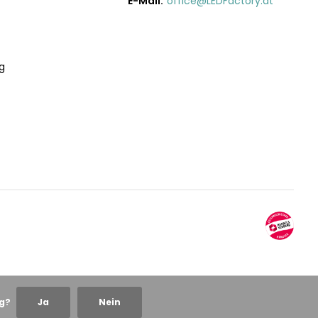
E-Mail:
office@LEDFactory.at
g
ng?
Ja
Nein