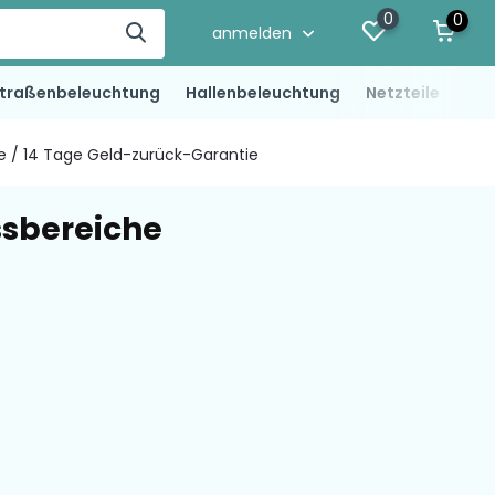
0
0
anmelden
traßenbeleuchtung
Hallenbeleuchtung
Netzteile
LED
ie / 14 Tage Geld-zurück-Garantie
ssbereiche