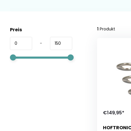
1
Produkt
Preis
-
€149,95*
HOFTRONIC™