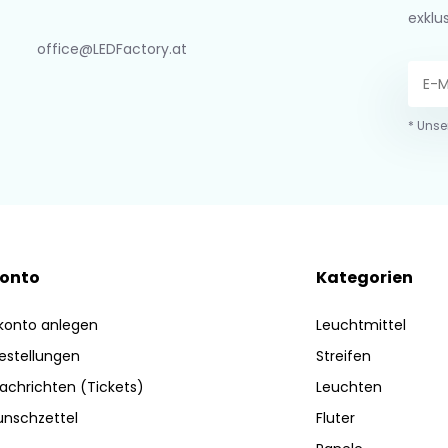
exklu
office@LEDFactory.at
* Unse
Konto
Kategorien
konto anlegen
Leuchtmittel
estellungen
Streifen
achrichten (Tickets)
Leuchten
nschzettel
Fluter