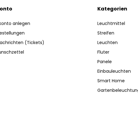
Konto
Kategorien
konto anlegen
Leuchtmittel
estellungen
Streifen
achrichten (Tickets)
Leuchten
nschzettel
Fluter
Panele
Einbauleuchten
Smart Home
Gartenbeleuchtun