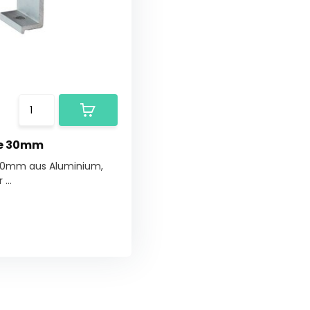
e 30mm
0mm aus Aluminium,
 ...