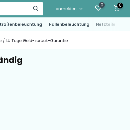
0
0
anmelden
traßenbeleuchtung
Hallenbeleuchtung
Netzteile
LED
ie / 14 Tage Geld-zurück-Garantie
tändig