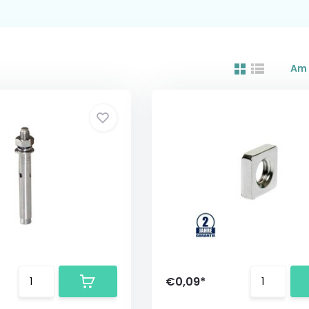
Am 
€0,09*