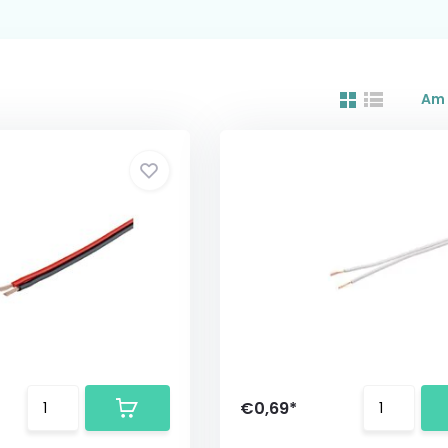
Am 
€0,69*