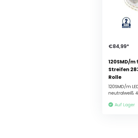
€84,99*
120SMD/m 
Streifen 2
Rolle
120SMD/m LED
neutralweiß 45
Auf Lager