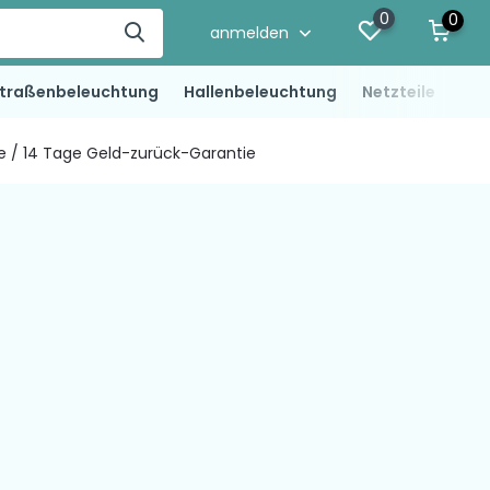
0
0
anmelden
traßenbeleuchtung
Hallenbeleuchtung
Netzteile
LED
ie / 14 Tage Geld-zurück-Garantie