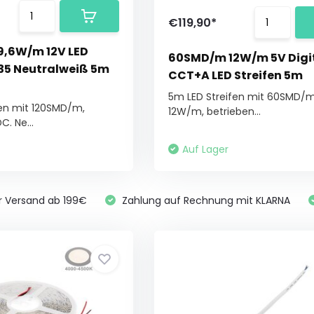
€119,90*
9,6W/m 12V LED
60SMD/m 12W/m 5V Digi
835 Neutralweiß 5m
CCT+A LED Streifen 5m
5m LED Streifen mit 60SMD/
fen mit 120SMD/m,
12W/m, betrieben...
. Ne...
Auf Lager
r Versand ab 199€
Zahlung auf Rechnung mit KLARNA