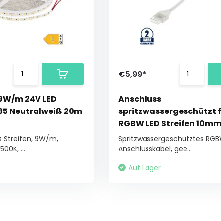
€5,99*
9W/m 24V LED
Anschluss
835 Neutralweiß 20m
spritzwassergeschützt 
RGBW LED Streifen 10mm
 Streifen, 9W/m,
Spritzwassergeschütztes RG
00K, ...
Anschlusskabel, gee...
Auf Lager