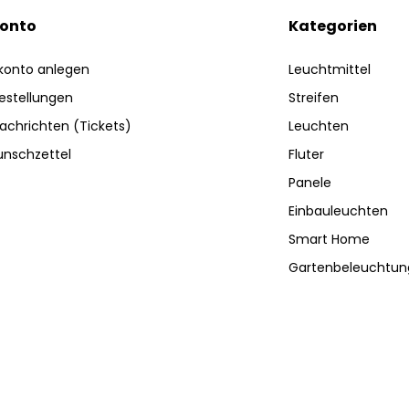
Konto
Kategorien
konto anlegen
Leuchtmittel
estellungen
Streifen
achrichten (Tickets)
Leuchten
nschzettel
Fluter
Panele
Einbauleuchten
Smart Home
Gartenbeleuchtun