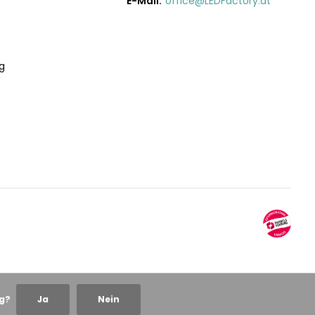
E-Mail:
office@LEDFactory.at
g
ng?
Ja
Nein