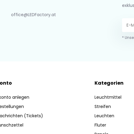
exklu
office@LEDFactory.at
* Unse
Konto
Kategorien
konto anlegen
Leuchtmittel
estellungen
Streifen
achrichten (Tickets)
Leuchten
nschzettel
Fluter