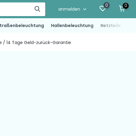
0
0
anmelden
traßenbeleuchtung
Hallenbeleuchtung
Netzteile
LED
ie / 14 Tage Geld-zurück-Garantie