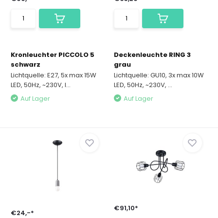
Kronleuchter PICCOLO 5
Deckenleuchte RING 3
schwarz
grau
Lichtquelle: E27, 5x max 15W
Lichtquelle: GU10, 3x max 10W
LED, 50Hz, ~230V, I...
LED, 50Hz, ~230V, ...
Auf Lager
Auf Lager
€91,10*
€24,-*