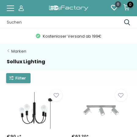
0
0
Kostenloser Versand ab 199€
Marken
Sollux Lighting
Filter
€90,-*
€63,20*